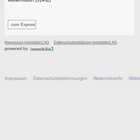
zum Expose
Impressum immobilie1 AG
Datenschutzerklärung immobilie1 AG
powered by
1
immobilie
Impressum
Datenschutzbestimmungen
Widerrufsrecht
Wider