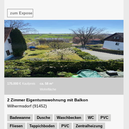
zum Expose
175.000 €
Kaufpreis
ca. 58 m²
Wohnfläche
2 Zimmer Eigentumswohnung mit Balkon
Wilhermsdorf (91452)
Badewanne
Dusche
Waschbecken
WC
PVC
Fliesen
Teppichboden
PVC
Zentralheizung