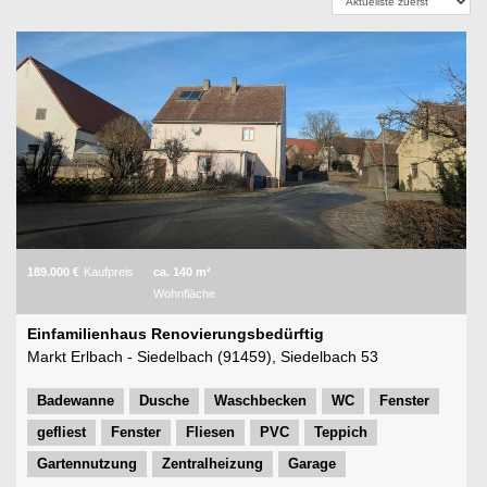
189.000 €
Kaufpreis
ca. 140 m²
Wohnfläche
Einfamilienhaus Renovierungsbedürftig
Markt Erlbach - Siedelbach (91459), Siedelbach 53
Badewanne
Dusche
Waschbecken
WC
Fenster
gefliest
Fenster
Fliesen
PVC
Teppich
Gartennutzung
Zentralheizung
Garage