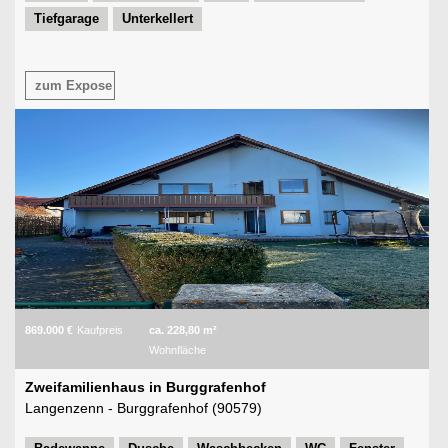
Tiefgarage
Unterkellert
zum Expose
869.000 €
Kaufpreis
ca. 228,80 m²
Wohnfläche
Zweifamilienhaus in Burggrafenhof
Langenzenn - Burggrafenhof (90579)