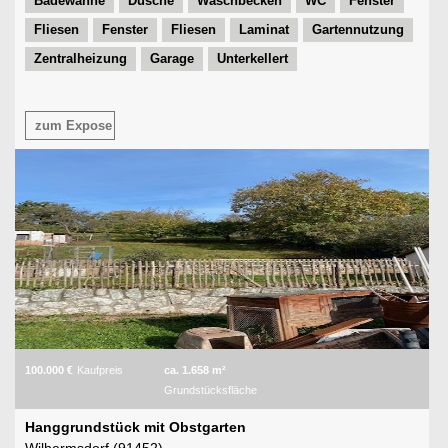
Badewanne
Dusche
Waschbecken
WC
Fenster
Fliesen
Fenster
Fliesen
Laminat
Gartennutzung
Zentralheizung
Garage
Unterkellert
zum Expose
100.000 €
Kaufpreis
ca. 1.658 m²
Grundstücksfläche
Hanggrundstück mit Obstgarten
Wilhermsdorf (91452)