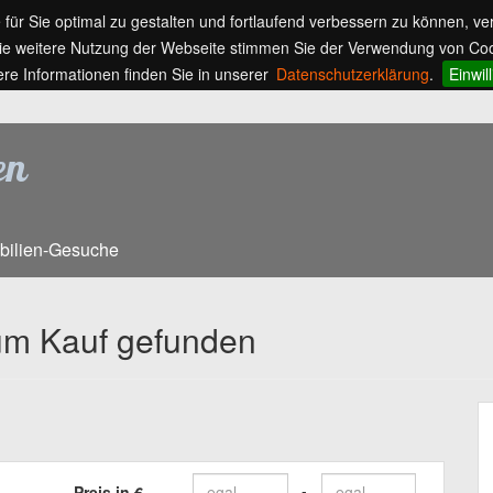
ür Sie optimal zu gestalten und fortlaufend verbessern zu können, v
ie weitere Nutzung der Webseite stimmen Sie der Verwendung von Coo
ere Informationen finden Sie in unserer
Datenschutzerklärung
.
Einwil
bilien-Gesuche
um Kauf gefunden
Preis in €