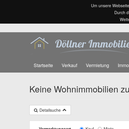
Um unsere Webseite f
Durch d
Weit
Startseite
Verkauf
Vermietung
Immo
Keine Wohnimmobilien z
Detailsuche
Vermarktungsart
Kauf
Miete