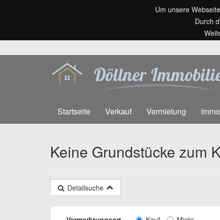
Um unsere Webseite f
Durch d
Weit
Startseite
Verkauf
Vermietung
Immo
Keine Grundstücke zum K
Detailsuche
Vermarktungsart
Kauf
Miete