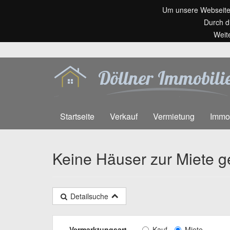
Um unsere Webseite f
Durch d
Weit
Startseite
Verkauf
Vermietung
Immo
Keine Häuser zur Miete 
Detailsuche
Vermarktungsart
Kauf
Miete